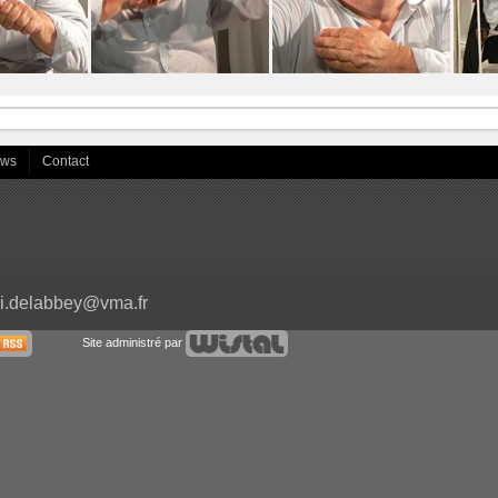
ews
Contact
i.delabbey@vma.fr
Site administré par