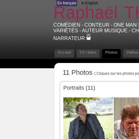
En français
In English
Raphaël
T
COMÉDIEN - CONTEUR - ONE MAN
VARIÉTÉS - AUTEUR MUSIQUE - CH
NARRATEUR
Accueil
CV / Infos
Photos
Vidéos
11
Photos
( Cliquez sur les photos po
Portraits
(11)